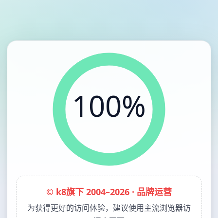
100%
© k8旗下 2004–2026 · 品牌运营
为获得更好的访问体验，建议使用主流浏览器访